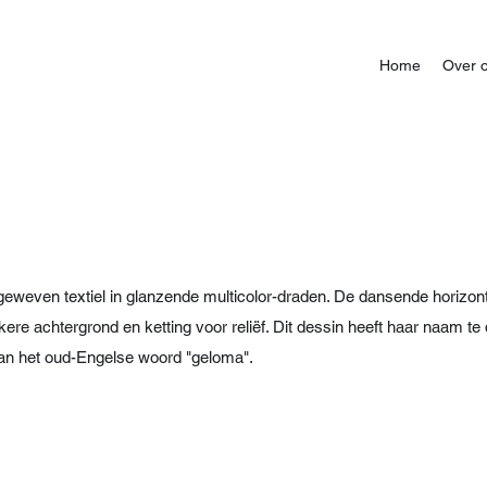
Home
Over 
eweven textiel in glanzende multicolor-draden. De dansende horizont
nkere achtergrond en ketting voor reliëf. Dit dessin heeft haar naam 
van het oud-Engelse woord "geloma".