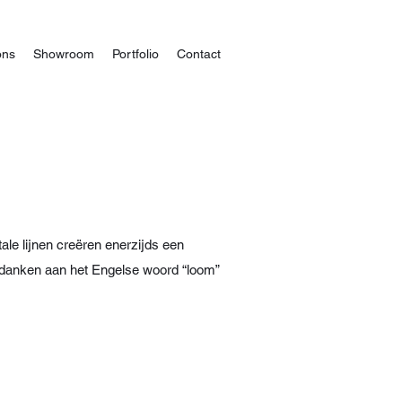
ons
Showroom
Portfolio
Contact
ale lijnen creëren enerzijds een
te danken aan het Engelse woord “loom”